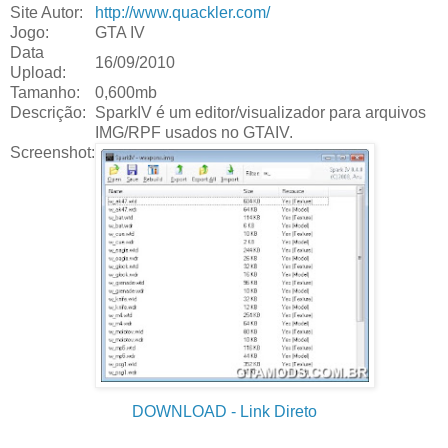
Site Autor:
http://www.quackler.com/
Jogo:
GTA IV
Data
16/09/2010
Upload:
Tamanho:
0,600mb
Descrição:
SparkIV é um editor/visualizador para arquivos
IMG/RPF usados no GTAIV.
Screenshot:
DOWNLOAD
- Link Direto