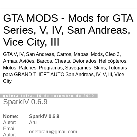
GTA MODS - Mods for GTA
Series, V, IV, San Andreas,
Vice City, III
GTA V, IV, San Andreas, Carros, Mapas, Mods, Cleo 3,
Armas, Aviões, Barcos, Cheats, Detonados, Helicópteros,
Motos, Patches, Programas, Savegames, Skins, Tutoriais
para GRAND THEFT AUTO San Andreas, IV, V, III, Vice
City.
quinta-feira, 16 de setembro de 2010
SparkIV 0.6.9
Nome:
SparkIV 0.6.9
Autor:
Aru
Email
oneforaru@gmail.com
Autor: