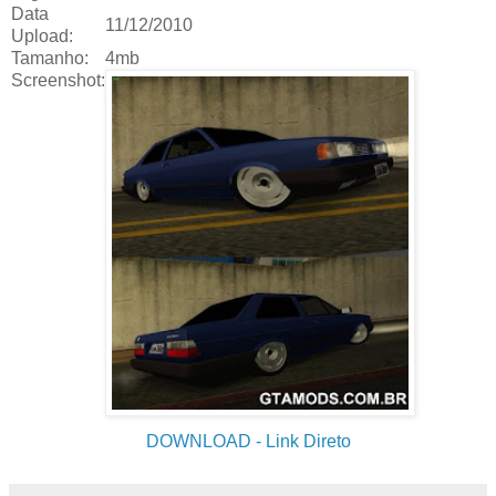
Data
11/12/2010
Upload:
Tamanho:
4mb
Screenshot:
DOWNLOAD
- Link Direto