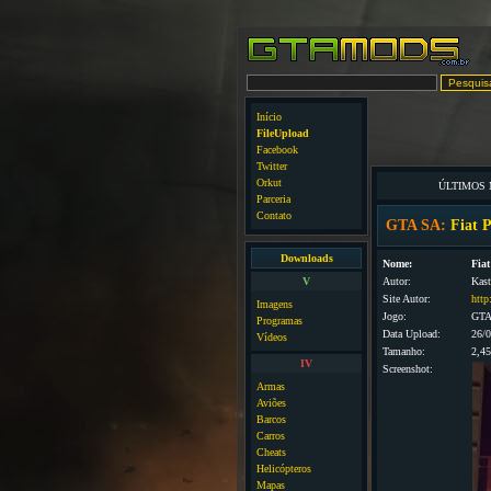
Início
FileUpload
Facebook
Twitter
Orkut
ÚLTIMOS
Parceria
Contato
GTA SA:
Fiat 
Downloads
Nome:
Fia
V
Autor:
Kast
Site Autor:
http
Imagens
Jogo:
GTA
Programas
Data Upload:
26/
Vídeos
Tamanho:
2,4
IV
Screenshot:
Armas
Aviões
Barcos
Carros
Cheats
Helicópteros
Mapas