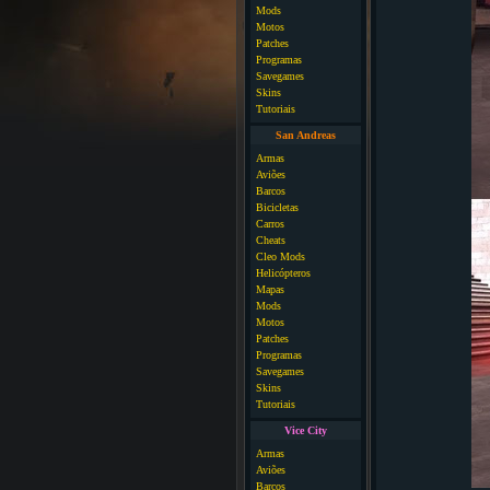
Mods
Motos
Patches
Programas
Savegames
Skins
Tutoriais
San Andreas
Armas
Aviões
Barcos
Bicicletas
Carros
Cheats
Cleo Mods
Helicópteros
Mapas
Mods
Motos
Patches
Programas
Savegames
Skins
Tutoriais
Vice City
Armas
Aviões
Barcos