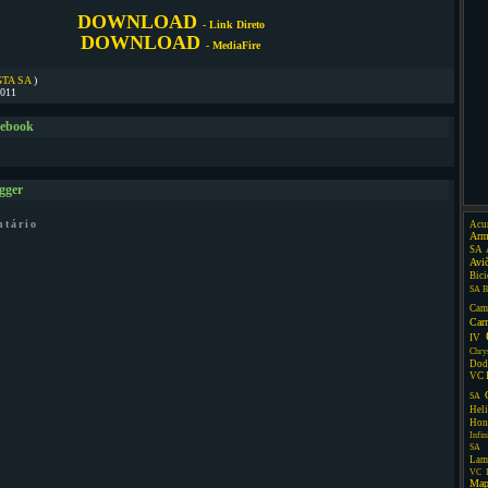
DOWNLOAD
- Link Direto
DOWNLOAD
- MediaFire
GTA SA
)
2011
cebook
gger
ntário
Acu
Arm
SA
Avi
Bici
SA
B
Cam
Car
IV
Chry
Dod
VC
SA
Heli
Hon
Infin
SA
Lam
VC
Map