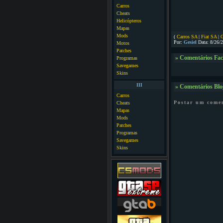
Carros
Cheats
Helicópteros
Mapas
Mods
(
Carros SA
|
Fiat SA
|
Por:
Gesiel
Data: 8/26/
Motos
Patches
» Comentários Fa
Programas
Savegames
Skins
III
» Comentários Blo
Carros
Postar um come
Cheats
Mapas
Mods
Patches
Programas
Savegames
Skins