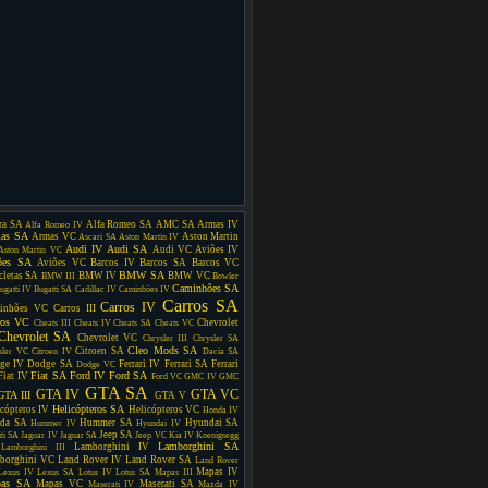
ra SA
Alfa Romeo SA
AMC SA
Armas IV
Alfa Romeo IV
as SA
Armas VC
Aston Martin
Ascari SA
Aston Martin IV
Audi IV
Audi SA
Audi VC
Aviões IV
Aston Martin VC
ões SA
Aviões VC
Barcos IV
Barcos SA
Barcos VC
BMW SA
cletas SA
BMW IV
BMW VC
BMW III
Bowler
Caminhões SA
ugatti IV
Bugatti SA
Cadillac IV
Caminhões IV
Carros SA
Carros IV
inhões VC
Carros III
ros VC
Chevrolet
Cheats III
Cheats IV
Cheats SA
Cheats VC
Chevrolet SA
Chevrolet VC
Chrysler III
Chrysler SA
Cleo Mods SA
Citroen SA
sler VC
Citroen IV
Dacia SA
ge IV
Dodge SA
Ferrari IV
Ferrari SA
Ferrari
Dodge VC
Fiat SA
Ford IV
Ford SA
Fiat IV
Ford VC
GMC IV
GMC
GTA SA
GTA IV
GTA VC
GTA III
GTA V
Helicópteros SA
cópteros IV
Helicópteros VC
Honda IV
da SA
Hummer SA
Hyundai SA
Hummer IV
Hyundai IV
Jeep SA
iti SA
Jaguar IV
Jaguar SA
Jeep VC
Kia IV
Koenigsegg
Lamborghini SA
Lamborghini IV
Lamborghini III
borghini VC
Land Rover IV
Land Rover SA
Land Rover
Mapas IV
Lexus IV
Lexus SA
Lotus IV
Lotus SA
Mapas III
as SA
Mapas VC
Maserati SA
Maserati IV
Mazda IV