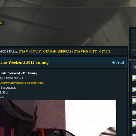
 MODS PARA:
GTA V
|
GTA IV
|
GTA SAN ANDREAS
|
GTA VICE CITY
|
GTA III
Palio Weekend 2011 Tuning
Add
Ú
t Palio Weekend 2011 Tuning
or, Eduardinho 3D
://suavenanaveclubgta.blogspot.com/
 San Andreas
08/2011
5mb