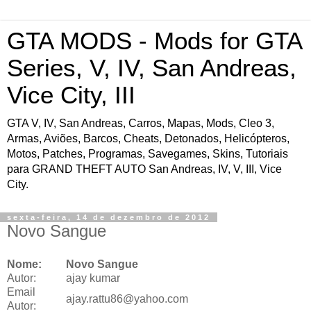
GTA MODS - Mods for GTA
Series, V, IV, San Andreas,
Vice City, III
GTA V, IV, San Andreas, Carros, Mapas, Mods, Cleo 3,
Armas, Aviões, Barcos, Cheats, Detonados, Helicópteros,
Motos, Patches, Programas, Savegames, Skins, Tutoriais
para GRAND THEFT AUTO San Andreas, IV, V, III, Vice
City.
sexta-feira, 14 de dezembro de 2012
Novo Sangue
Nome:
Novo Sangue
Autor:
ajay kumar
Email
ajay.rattu86@yahoo.com
Autor: