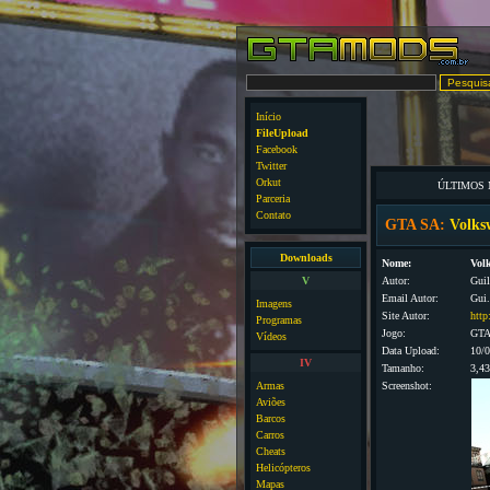
Início
FileUpload
Facebook
Twitter
Orkut
ÚLTIMOS
Parceria
Contato
GTA SA:
Volks
Downloads
Nome:
Vol
V
Autor:
Gui
Email Autor:
Gui
Imagens
Site Autor:
http
Programas
Jogo:
GTA
Vídeos
Data Upload:
10/
IV
Tamanho:
3,4
Armas
Screenshot:
Aviões
Barcos
Carros
Cheats
Helicópteros
Mapas