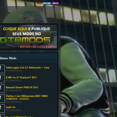
ltimos Mods
Volkswagen Gol G5 Rebaixado + Som
(1 comentários)
EMB Su-37 Flanker-F BF3
(0 comentários)
Renault Duster PMESP 2015
(0 comentários)
Ônibus Caio Millennium BRT MBB
O500UDA - VIASUL
(0 comentários)
Audi S4
(0 comentários)