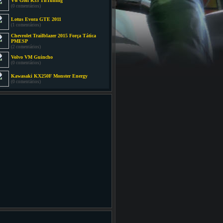
Vw Golf R33 TnTuning
(0 comentários)
Lotus Evora GTE 2011
(1 comentários)
Chevrolet Trailblazer 2015 Força Tática
PMESP
(2 comentários)
Volvo VM Guincho
(0 comentários)
Kawasaki KX250F Monster Energy
(0 comentários)