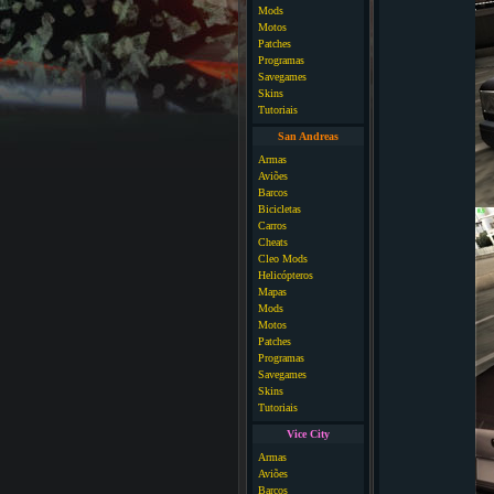
Mods
Motos
Patches
Programas
Savegames
Skins
Tutoriais
San Andreas
Armas
Aviões
Barcos
Bicicletas
Carros
Cheats
Cleo Mods
Helicópteros
Mapas
Mods
Motos
Patches
Programas
Savegames
Skins
Tutoriais
Vice City
Armas
Aviões
Barcos