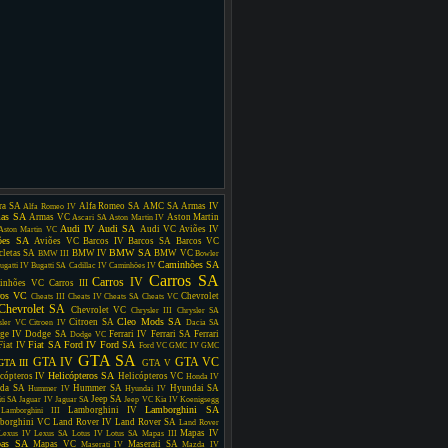
ra SA
Alfa Romeo SA
AMC SA
Armas IV
Alfa Romeo IV
as SA
Armas VC
Aston Martin
Ascari SA
Aston Martin IV
Audi IV
Audi SA
Audi VC
Aviões IV
Aston Martin VC
ões SA
Aviões VC
Barcos IV
Barcos SA
Barcos VC
BMW SA
cletas SA
BMW IV
BMW VC
BMW III
Bowler
Caminhões SA
ugatti IV
Bugatti SA
Cadillac IV
Caminhões IV
Carros SA
Carros IV
inhões VC
Carros III
ros VC
Chevrolet
Cheats III
Cheats IV
Cheats SA
Cheats VC
Chevrolet SA
Chevrolet VC
Chrysler III
Chrysler SA
Cleo Mods SA
Citroen SA
sler VC
Citroen IV
Dacia SA
ge IV
Dodge SA
Ferrari IV
Ferrari SA
Ferrari
Dodge VC
Fiat SA
Ford IV
Ford SA
Fiat IV
Ford VC
GMC IV
GMC
GTA SA
GTA IV
GTA VC
GTA III
GTA V
Helicópteros SA
cópteros IV
Helicópteros VC
Honda IV
da SA
Hummer SA
Hyundai SA
Hummer IV
Hyundai IV
Jeep SA
iti SA
Jaguar IV
Jaguar SA
Jeep VC
Kia IV
Koenigsegg
Lamborghini SA
Lamborghini IV
Lamborghini III
borghini VC
Land Rover IV
Land Rover SA
Land Rover
Mapas IV
Lexus IV
Lexus SA
Lotus IV
Lotus SA
Mapas III
as SA
Mapas VC
Maserati SA
Maserati IV
Mazda IV