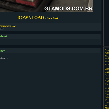
DOWNLOAD
- Link Direto
Volkswagen SA
)
2013
cebook
Acu
gger
Arm
SA
ntário
Avi
Bici
SA
B
Cam
Car
IV
Chry
Dod
VC
SA
Heli
Hon
Infin
SA
Lam
VC
Map