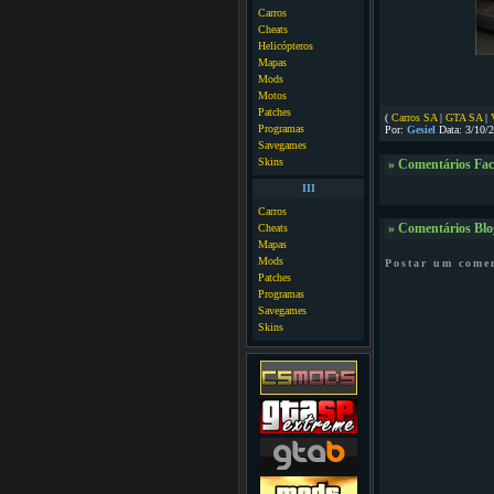
Carros
Cheats
Helicópteros
Mapas
Mods
Motos
Patches
(
Carros SA
|
GTA SA
|
Programas
Por:
Gesiel
Data: 3/10/
Savegames
Skins
» Comentários Fa
III
Carros
Cheats
» Comentários Blo
Mapas
Mods
Postar um come
Patches
Programas
Savegames
Skins