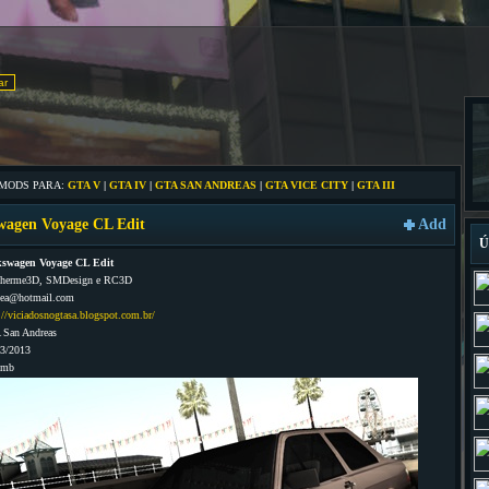
 MODS PARA:
GTA V
|
GTA IV
|
GTA SAN ANDREAS
|
GTA VICE CITY
|
GTA III
wagen Voyage CL Edit
Add
Ú
kswagen Voyage CL Edit
lherme3D, SMDesign e RC3D
.ea@hotmail.com
://viciadosnogtasa.blogspot.com.br/
 San Andreas
03/2013
3mb