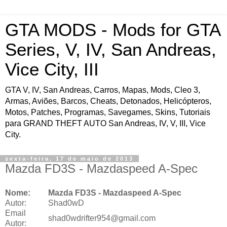
GTA MODS - Mods for GTA
Series, V, IV, San Andreas,
Vice City, III
GTA V, IV, San Andreas, Carros, Mapas, Mods, Cleo 3,
Armas, Aviões, Barcos, Cheats, Detonados, Helicópteros,
Motos, Patches, Programas, Savegames, Skins, Tutoriais
para GRAND THEFT AUTO San Andreas, IV, V, III, Vice
City.
sexta-feira, 17 de maio de 2013
Mazda FD3S - Mazdaspeed A-Spec
Nome:
Mazda FD3S - Mazdaspeed A-Spec
Autor:
Shad0wD
Email
shad0wdrifter954@gmail.com
Autor: