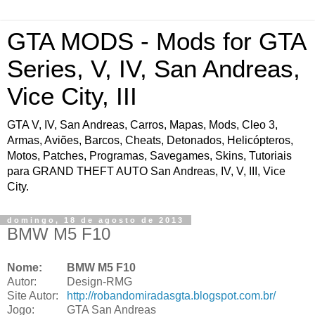
GTA MODS - Mods for GTA
Series, V, IV, San Andreas,
Vice City, III
GTA V, IV, San Andreas, Carros, Mapas, Mods, Cleo 3,
Armas, Aviões, Barcos, Cheats, Detonados, Helicópteros,
Motos, Patches, Programas, Savegames, Skins, Tutoriais
para GRAND THEFT AUTO San Andreas, IV, V, III, Vice
City.
domingo, 18 de agosto de 2013
BMW M5 F10
Nome:
BMW M5 F10
Autor:
Design-RMG
Site Autor:
http://robandomiradasgta.blogspot.com.br/
Jogo:
GTA San Andreas