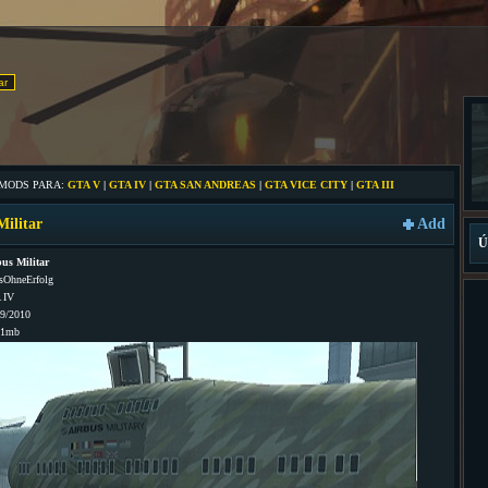
 MODS PARA:
GTA V
|
GTA IV
|
GTA SAN ANDREAS
|
GTA VICE CITY
|
GTA III
Militar
Add
Ú
us Militar
sOhneErfolg
 IV
09/2010
71mb