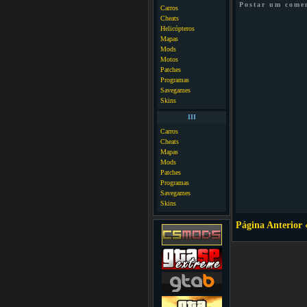
Postar um come
Carros
Cheats
Helicópteros
Mapas
Mods
Motos
Patches
Programas
Savegames
Skins
III
Carros
Cheats
Mapas
Mods
Patches
Programas
Savegames
Skins
Página Anterior 