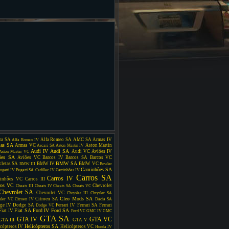
ra SA
Alfa Romeo SA
AMC SA
Armas IV
Alfa Romeo IV
as SA
Armas VC
Aston Martin
Ascari SA
Aston Martin IV
Audi IV
Audi SA
Audi VC
Aviões IV
Aston Martin VC
ões SA
Aviões VC
Barcos IV
Barcos SA
Barcos VC
BMW SA
cletas SA
BMW IV
BMW VC
BMW III
Bowler
Caminhões SA
ugatti IV
Bugatti SA
Cadillac IV
Caminhões IV
Carros SA
Carros IV
inhões VC
Carros III
ros VC
Chevrolet
Cheats III
Cheats IV
Cheats SA
Cheats VC
Chevrolet SA
Chevrolet VC
Chrysler III
Chrysler SA
Cleo Mods SA
Citroen SA
sler VC
Citroen IV
Dacia SA
ge IV
Dodge SA
Ferrari IV
Ferrari SA
Ferrari
Dodge VC
Fiat SA
Ford IV
Ford SA
Fiat IV
Ford VC
GMC IV
GMC
GTA SA
GTA IV
GTA VC
GTA III
GTA V
Helicópteros SA
cópteros IV
Helicópteros VC
Honda IV