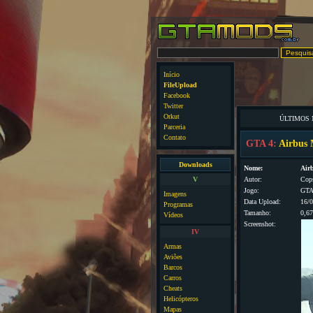
Início
FileUpload
Facebook
Twitter
Orkut
ÚLTIMOS
Parceria
Contato
GTA 4:
Airbus 
Downloads
Nome:
Airb
V
Autor:
Cop
Jogo:
GTA
Imagens
Data Upload:
16/
Programas
Tamanho:
0,6
Vídeos
Screenshot:
IV
Armas
Aviões
Barcos
Carros
Cheats
Helicópteros
Mapas