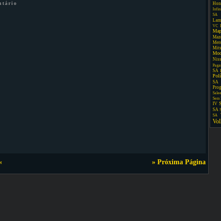
ntário
Hon
Infin
SA
Lam
VC
Map
Maz
Mer
Mit
Mo
Nis
Paga
SA
Pol
SA
Pro
Sale
Sem 
IV
SA
SA
Vo
«
» Próxima Página