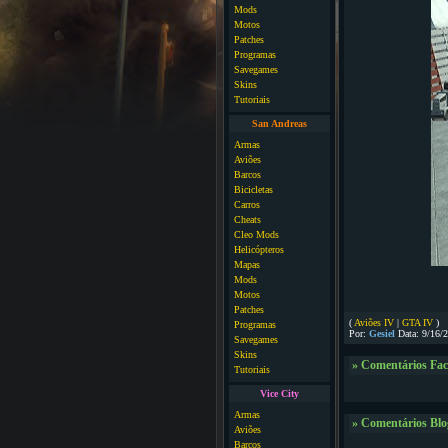
Mods
Motos
Patches
Programas
Savegames
Skins
Tutoriais
San Andreas
Armas
Aviões
Barcos
Bicicletas
Carros
Cheats
Cleo Mods
Helicópteros
Mapas
Mods
Motos
Patches
(
Aviões IV
|
GTA IV
)
Programas
Por:
Gesiel
Data: 9/16/
Savegames
Skins
» Comentários Fa
Tutoriais
Vice City
Armas
» Comentários Blo
Aviões
Barcos