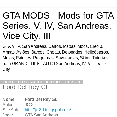
GTA MODS - Mods for GTA
Series, V, IV, San Andreas,
Vice City, III
GTA V, IV, San Andreas, Carros, Mapas, Mods, Cleo 3,
Armas, Aviões, Barcos, Cheats, Detonados, Helicópteros,
Motos, Patches, Programas, Savegames, Skins, Tutoriais
para GRAND THEFT AUTO San Andreas, IV, V, III, Vice
City.
quinta-feira, 23 de setembro de 2010
Ford Del Rey GL
Nome:
Ford Del Rey GL
Autor:
JC 3D
Site Autor:
http://jc-3d.blogspot.com/
Jogo:
GTA San Andreas