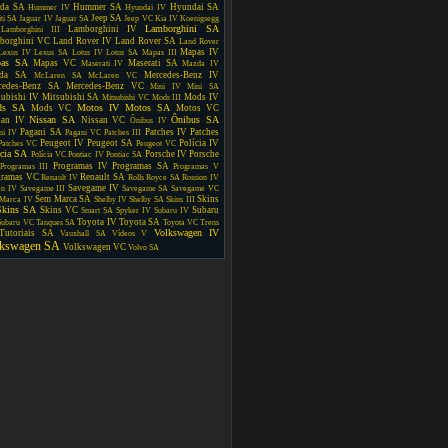
da SA
Hummer SA
Hyundai SA
Hummer IV
Hyundai IV
Jeep SA
iti SA
Jaguar IV
Jaguar SA
Jeep VC
Kia IV
Koenigsegg
Lamborghini SA
Lamborghini IV
Lamborghini III
borghini VC
Land Rover IV
Land Rover SA
Land Rover
Mapas IV
Lexus IV
Lexus SA
Lotus IV
Lotus SA
Mapas III
as SA
Mapas VC
Maserati SA
Maserati IV
Mazda IV
da SA
Mercedes-Benz IV
McLaren SA
McLaren VC
cedes-Benz SA
Mercedes-Benz VC
Mini IV
Mini SA
subishi IV
Mitsubishi SA
Mods IV
Mitsubishi VC
Mods III
ds SA
Motos IV
Motos SA
Mods VC
Motos VC
Nissan SA
Ônibus SA
san IV
Nissan VC
Ônibus IV
Pagani SA
Patches IV
Patches
ni IV
Pagani VC
Patches III
Peugeot IV
Peugeot SA
Polícia IV
Patches VC
Peugeot VC
ícia SA
Porsche IV
Porsche
Polícia VC
Pontiac IV
Pontiac SA
Programas IV
Programas SA
Programas III
Programas V
gramas VC
Renault SA
Renault IV
Rolls Royce SA
Rossion IV
Savegame IV
en IV
Savegame III
Savegame SA
Savegame VC
Sem Marca SA
Skins
Marca IV
Shelby IV
Shelby SA
Skins III
Skins SA
Skins VC
Subaru
Smart SA
Spyker IV
Subaru IV
Toyota IV
Toyota SA
Subaru VC
Tanques SA
Toyota VC
Trens
Volkswagen IV
Tutoriais SA
Vauxhall SA
Vídeos V
lkswagen SA
Volkswagen VC
Volvo SA