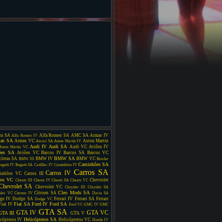
ra SA
Alfa Romeo SA
AMC SA
Armas IV
Alfa Romeo IV
as SA
Armas VC
Aston Martin
Ascari SA
Aston Martin IV
Audi IV
Audi SA
Audi VC
Aviões IV
Aston Martin VC
ões SA
Aviões VC
Barcos IV
Barcos SA
Barcos VC
BMW SA
cletas SA
BMW IV
BMW VC
BMW III
Bowler
Caminhões SA
ugatti IV
Bugatti SA
Cadillac IV
Caminhões IV
Carros SA
Carros IV
inhões VC
Carros III
ros VC
Chevrolet
Cheats III
Cheats IV
Cheats SA
Cheats VC
Chevrolet SA
Chevrolet VC
Chrysler III
Chrysler SA
Cleo Mods SA
Citroen SA
sler VC
Citroen IV
Dacia SA
ge IV
Dodge SA
Ferrari IV
Ferrari SA
Ferrari
Dodge VC
Fiat SA
Ford IV
Ford SA
Fiat IV
Ford VC
GMC IV
GMC
GTA SA
GTA IV
GTA VC
GTA III
GTA V
Helicópteros SA
cópteros IV
Helicópteros VC
Honda IV