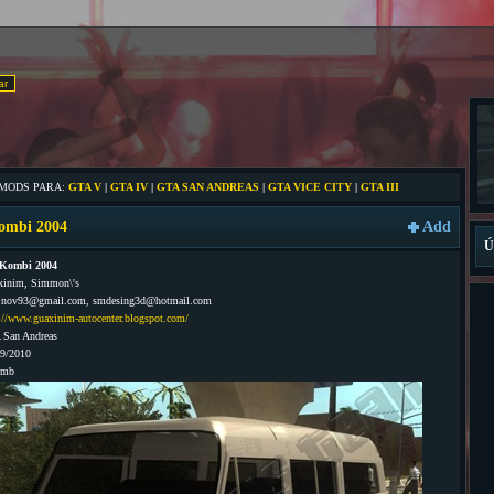
 MODS PARA:
GTA V
|
GTA IV
|
GTA SAN ANDREAS
|
GTA VICE CITY
|
GTA III
ombi 2004
Add
Ú
Kombi 2004
xinim, Simmon\'s
x.nov93@gmail.com, smdesing3d@hotmail.com
://www.guaxinim-autocenter.blogspot.com/
 San Andreas
09/2010
5mb