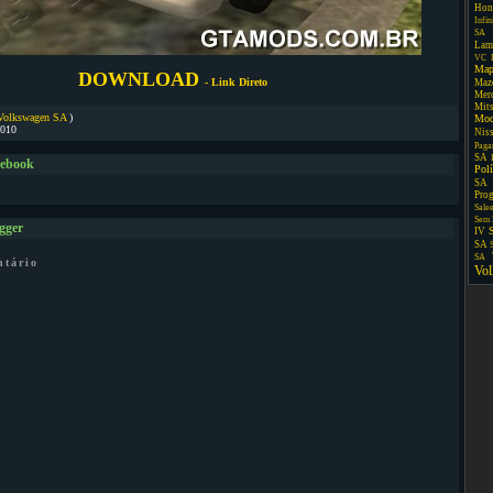
Hon
Infin
SA
Lam
VC
Map
DOWNLOAD
- Link Direto
Maz
Mer
Mit
Volkswagen SA
)
Mo
2010
Nis
Paga
SA
cebook
Pol
SA
Pro
Sale
Sem 
gger
IV
SA
SA
ntário
Vo