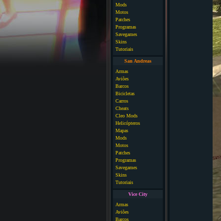
Mods
Motos
Patches
Programas
Savegames
Skins
Tutoriais
San Andreas
Armas
Aviões
Barcos
Bicicletas
Carros
Cheats
Cleo Mods
Helicópteros
Mapas
Mods
Motos
Patches
Programas
Savegames
Skins
Tutoriais
Vice City
Armas
Aviões
Barcos