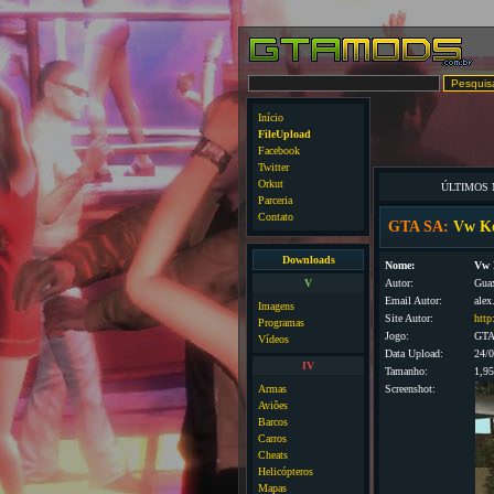
Início
FileUpload
Facebook
Twitter
Orkut
ÚLTIMOS
Parceria
Contato
GTA SA:
Vw K
Downloads
Nome:
Vw 
V
Autor:
Gua
Email Autor:
ale
Imagens
Site Autor:
http
Programas
Jogo:
GTA
Vídeos
Data Upload:
24/
IV
Tamanho:
1,9
Armas
Screenshot:
Aviões
Barcos
Carros
Cheats
Helicópteros
Mapas