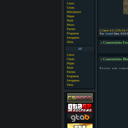
Carros
Cheats
Helicópteros
Mapas
Mods
Motos
Patches
(
Carros SA
|
GTA SA
|
Programas
Por:
Gesiel
Data: 9/24/
Savegames
Skins
» Comentários Fa
III
Carros
Cheats
» Comentários Blo
Mapas
Mods
Postar um come
Patches
Programas
Savegames
Skins