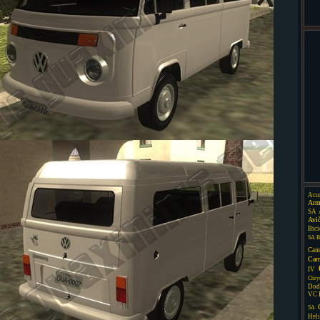
Acu
Arm
SA
Avi
Bici
SA
B
Cam
Car
IV
Chry
Dod
VC
SA
Heli