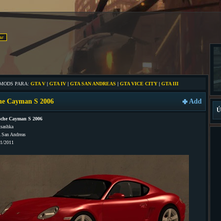
 MODS PARA:
GTA V
|
GTA IV
|
GTA SAN ANDREAS
|
GTA VICE CITY
|
GTA III
he Cayman S 2006
Add
Ú
sche Cayman S 2006
sashka
 San Andreas
01/2011