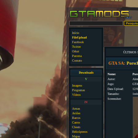
Início
FileUpload
Facebook
Twitter
Orkut
ÚLTIMOS
Parceria
Contato
GTA SA:
Porsc
Downloads
Nome:
Por
V
Autor:
Alex
Jogo:
GTA
Imagens
Data Upload:
12/
Programas
Tamanho:
1mb
Vídeos
Screenshot:
IV
Armas
Aviões
Barcos
Carros
Cheats
Helicópteros
Mapas