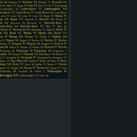
da SA
Hummer SA
Hyundai SA
Hummer IV
Hyundai IV
Jeep SA
iti SA
Jaguar IV
Jaguar SA
Jeep VC
Kia IV
Koenigsegg
Lamborghini SA
Lamborghini IV
Lamborghini III
borghini VC
Land Rover IV
Land Rover SA
Land Rover
Mapas IV
Lexus IV
Lexus SA
Lotus IV
Lotus SA
Mapas III
as SA
Mapas VC
Maserati SA
Maserati IV
Mazda IV
da SA
Mercedes-Benz IV
McLaren SA
McLaren VC
cedes-Benz SA
Mercedes-Benz VC
Mini IV
Mini SA
subishi IV
Mitsubishi SA
Mods IV
Mitsubishi VC
Mods III
ds SA
Motos IV
Motos SA
Mods VC
Motos VC
Nissan SA
Ônibus SA
san IV
Nissan VC
Ônibus IV
Pagani SA
Patches IV
Patches
ni IV
Pagani VC
Patches III
Peugeot IV
Peugeot SA
Polícia IV
Patches VC
Peugeot VC
ícia SA
Porsche IV
Porsche
Polícia VC
Pontiac IV
Pontiac SA
Programas IV
Programas SA
Programas III
Programas V
gramas VC
Renault SA
Renault IV
Rolls Royce SA
Rossion IV
Savegame IV
en IV
Savegame III
Savegame SA
Savegame VC
Sem Marca SA
Skins
Marca IV
Shelby IV
Shelby SA
Skins III
Skins SA
Skins VC
Subaru
Smart SA
Spyker IV
Subaru IV
Toyota IV
Toyota SA
Subaru VC
Tanques SA
Toyota VC
Trens
Volkswagen IV
Tutoriais SA
Vauxhall SA
Vídeos V
lkswagen SA
Volkswagen VC
Volvo SA