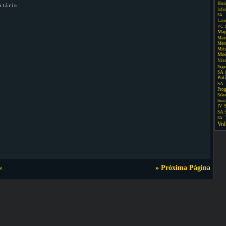
Hon
ntário
Infin
SA
Lam
VC
Map
Maz
Mer
Mit
Mo
Nis
Paga
SA
Pol
SA
Pro
Sale
Sem 
IV
SA
SA
Vo
«
» Próxima Página