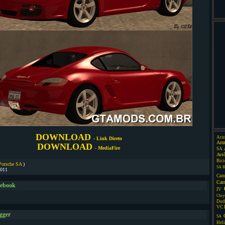
DOWNLOAD
Acu
- Link Direto
Arm
DOWNLOAD
- MediaFire
SA
Avi
Bici
Porsche SA
)
SA
B
2011
Cam
Car
cebook
IV
Chry
Dod
VC
gger
SA
Heli