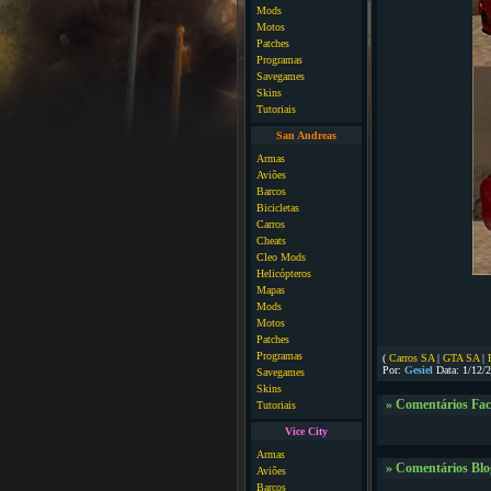
Mods
Motos
Patches
Programas
Savegames
Skins
Tutoriais
San Andreas
Armas
Aviões
Barcos
Bicicletas
Carros
Cheats
Cleo Mods
Helicópteros
Mapas
Mods
Motos
Patches
Programas
(
Carros SA
|
GTA SA
|
Por:
Gesiel
Data: 1/12/
Savegames
Skins
» Comentários Fa
Tutoriais
Vice City
Armas
» Comentários Blo
Aviões
Barcos