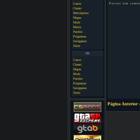
Postar um come
Carros
Cheats
Helicópteros
Mapas
Mods
Motos
Patches
Programas
Savegames
Skins
III
Carros
Cheats
Mapas
Mods
Patches
Programas
Savegames
Skins
Página Anterior 