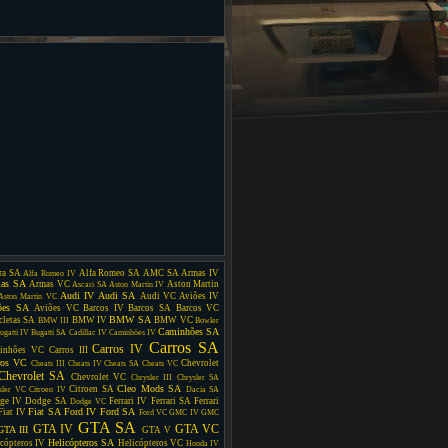
ra SA
Alfa Romeo SA
AMC SA
Armas IV
Alfa Romeo IV
as SA
Armas VC
Aston Martin
Ascari SA
Aston Martin IV
Audi IV
Audi SA
Audi VC
Aviões IV
Aston Martin VC
ões SA
Aviões VC
Barcos IV
Barcos SA
Barcos VC
BMW SA
cletas SA
BMW IV
BMW VC
BMW III
Bowler
Caminhões SA
ugatti IV
Bugatti SA
Cadillac IV
Caminhões IV
Carros SA
Carros IV
inhões VC
Carros III
ros VC
Chevrolet
Cheats III
Cheats IV
Cheats SA
Cheats VC
Chevrolet SA
Chevrolet VC
Chrysler III
Chrysler SA
Cleo Mods SA
Citroen SA
sler VC
Citroen IV
Dacia SA
ge IV
Dodge SA
Ferrari IV
Ferrari SA
Ferrari
Dodge VC
Fiat SA
Ford IV
Ford SA
Fiat IV
Ford VC
GMC IV
GMC
GTA SA
GTA IV
GTA VC
GTA III
GTA V
Helicópteros SA
cópteros IV
Helicópteros VC
Honda IV