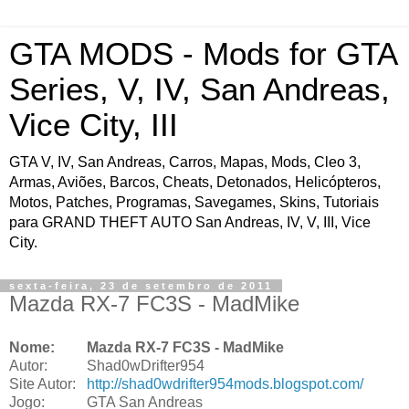
GTA MODS - Mods for GTA
Series, V, IV, San Andreas,
Vice City, III
GTA V, IV, San Andreas, Carros, Mapas, Mods, Cleo 3,
Armas, Aviões, Barcos, Cheats, Detonados, Helicópteros,
Motos, Patches, Programas, Savegames, Skins, Tutoriais
para GRAND THEFT AUTO San Andreas, IV, V, III, Vice
City.
sexta-feira, 23 de setembro de 2011
Mazda RX-7 FC3S - MadMike
Nome:
Mazda RX-7 FC3S - MadMike
Autor:
Shad0wDrifter954
Site Autor:
http://shad0wdrifter954mods.blogspot.com/
Jogo:
GTA San Andreas