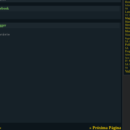
Hon
Infin
cebook
SA
Lam
VC
Map
Maz
Mer
gger
Mit
Mo
ntário
Nis
Paga
SA
Pol
SA
Pro
Sale
Sem 
IV
SA
SA
Vo
«
» Próxima Página