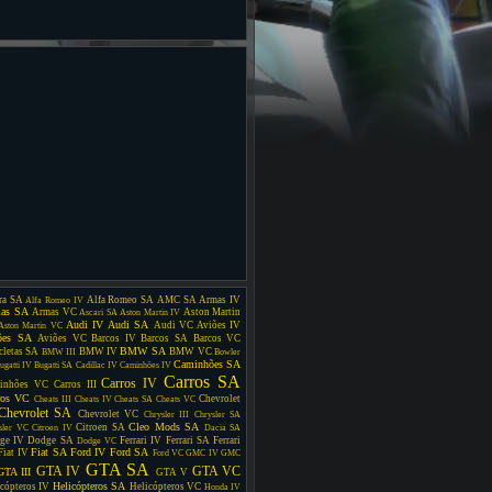
ra SA
Alfa Romeo SA
AMC SA
Armas IV
Alfa Romeo IV
as SA
Armas VC
Aston Martin
Ascari SA
Aston Martin IV
Audi IV
Audi SA
Audi VC
Aviões IV
Aston Martin VC
ões SA
Aviões VC
Barcos IV
Barcos SA
Barcos VC
BMW SA
cletas SA
BMW IV
BMW VC
BMW III
Bowler
Caminhões SA
ugatti IV
Bugatti SA
Cadillac IV
Caminhões IV
Carros SA
Carros IV
inhões VC
Carros III
ros VC
Chevrolet
Cheats III
Cheats IV
Cheats SA
Cheats VC
Chevrolet SA
Chevrolet VC
Chrysler III
Chrysler SA
Cleo Mods SA
Citroen SA
sler VC
Citroen IV
Dacia SA
ge IV
Dodge SA
Ferrari IV
Ferrari SA
Ferrari
Dodge VC
Fiat SA
Ford IV
Ford SA
Fiat IV
Ford VC
GMC IV
GMC
GTA SA
GTA IV
GTA VC
GTA III
GTA V
Helicópteros SA
cópteros IV
Helicópteros VC
Honda IV