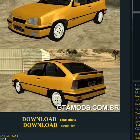
Acu
Arm
SA
Avi
Bici
SA
B
Cam
Car
DOWNLOAD
IV
- Link Direto
Chry
DOWNLOAD
Dod
- MediaFire
VC
SA
 SA
|
GTA SA
)
Heli
/2011