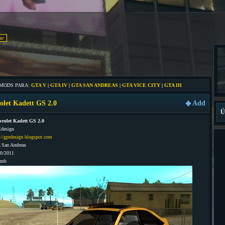
 MODS PARA:
GTA V
|
GTA IV
|
GTA SAN ANDREAS
|
GTA VICE CITY
|
GTA III
olet Kadett GS 2.0
Add
Ú
vrolet Kadett GS 2.0
design
://gprdesign.blogspot.com
 San Andreas
10/2011
9mb