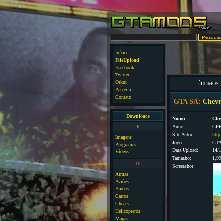
Início
FileUpload
Facebook
Twitter
Orkut
ÚLTIMOS
Parceria
Contato
GTA SA:
Chevr
Downloads
Nome:
Che
V
Autor:
GPR
Site Autor:
http
Imagens
Jogo:
GTA
Programas
Data Upload:
14/
Vídeos
Tamanho:
1,9
IV
Screenshot:
Armas
Aviões
Barcos
Carros
Cheats
Helicópteros
Mapas