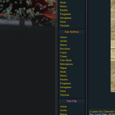
Mods
Motos
Patches
Programas
Savegames
Skins
Tutoriais
San Andreas
Armas
Aviões
Barcos
Bicicletas
Carros
Cheats
Cleo Mods
Helicópteros
Mapas
Mods
Motos
Patches
Programas
Savegames
Skins
Tutoriais
Vice City
Armas
Aviões
(
Carros SA
|
Chevrolet
Barcos
Por:
Gesiel
Data: 10/14