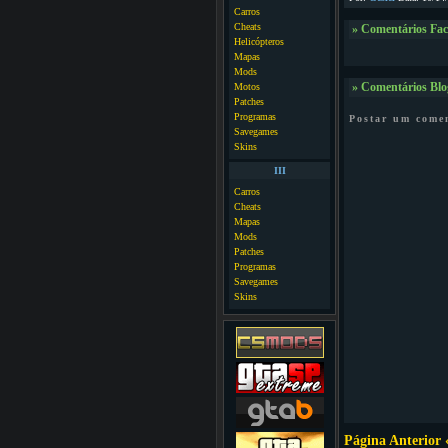
Carros
Cheats
» Comentários Fa
Helicópteros
Mapas
Mods
Motos
» Comentários Blo
Patches
Programas
Postar um come
Savegames
Skins
III
Carros
Cheats
Mapas
Mods
Patches
Programas
Savegames
Skins
Página Anterior 