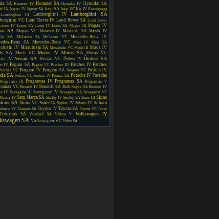
da SA
Hummer SA
Hyundai SA
Hummer IV
Hyundai IV
Jeep SA
iti SA
Jaguar IV
Jaguar SA
Jeep VC
Kia IV
Koenigsegg
Lamborghini SA
Lamborghini IV
Lamborghini III
borghini VC
Land Rover IV
Land Rover SA
Land Rover
Mapas IV
Lexus IV
Lexus SA
Lotus IV
Lotus SA
Mapas III
as SA
Mapas VC
Maserati SA
Maserati IV
Mazda IV
da SA
Mercedes-Benz IV
McLaren SA
McLaren VC
cedes-Benz SA
Mercedes-Benz VC
Mini IV
Mini SA
subishi IV
Mitsubishi SA
Mods IV
Mitsubishi VC
Mods III
ds SA
Motos IV
Motos SA
Mods VC
Motos VC
Nissan SA
Ônibus SA
san IV
Nissan VC
Ônibus IV
Pagani SA
Patches IV
Patches
ni IV
Pagani VC
Patches III
Peugeot IV
Peugeot SA
Polícia IV
Patches VC
Peugeot VC
ícia SA
Porsche IV
Porsche
Polícia VC
Pontiac IV
Pontiac SA
Programas IV
Programas SA
Programas III
Programas V
gramas VC
Renault SA
Renault IV
Rolls Royce SA
Rossion IV
Savegame IV
en IV
Savegame III
Savegame SA
Savegame VC
Sem Marca SA
Skins
Marca IV
Shelby IV
Shelby SA
Skins III
Skins SA
Skins VC
Subaru
Smart SA
Spyker IV
Subaru IV
Toyota IV
Toyota SA
Subaru VC
Tanques SA
Toyota VC
Trens
Volkswagen IV
Tutoriais SA
Vauxhall SA
Vídeos V
lkswagen SA
Volkswagen VC
Volvo SA