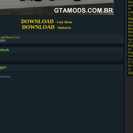
Hon
Infin
SA
Lam
VC
Map
DOWNLOAD
- Link Direto
Maz
DOWNLOAD
Mer
- MediaFire
Mit
Mo
Nis
Land Rover SA
)
Paga
/2011
SA
Pol
SA
cebook
Pro
Sale
Sem 
IV
SA
gger
SA
Vo
ntário