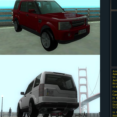
Acu
Arm
SA
Avi
Bici
SA
B
Cam
Car
IV
Chry
Dod
VC
SA
Heli