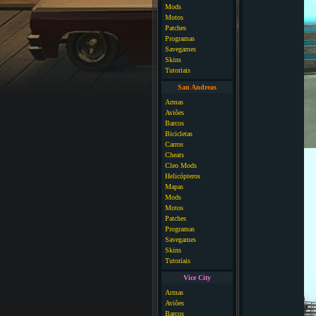
Mods
Motos
Patches
Programas
Savegames
Skins
Tutoriais
San Andreas
Armas
Aviões
Barcos
Bicicletas
Carros
Cheats
Cleo Mods
Helicópteros
Mapas
Mods
Motos
Patches
Programas
Savegames
Skins
Tutoriais
Vice City
Armas
Aviões
Barcos