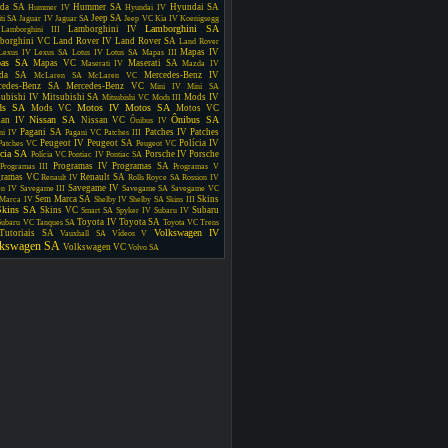
da SA
Hummer SA
Hyundai SA
Hummer IV
Hyundai IV
Jeep SA
iti SA
Jaguar IV
Jaguar SA
Jeep VC
Kia IV
Koenigsegg
Lamborghini SA
Lamborghini IV
Lamborghini III
borghini VC
Land Rover IV
Land Rover SA
Land Rover
Mapas IV
Lexus IV
Lexus SA
Lotus IV
Lotus SA
Mapas III
as SA
Mapas VC
Maserati SA
Maserati IV
Mazda IV
da SA
Mercedes-Benz IV
McLaren SA
McLaren VC
cedes-Benz SA
Mercedes-Benz VC
Mini IV
Mini SA
subishi IV
Mitsubishi SA
Mods IV
Mitsubishi VC
Mods III
ds SA
Motos IV
Motos SA
Mods VC
Motos VC
Nissan SA
Ônibus SA
san IV
Nissan VC
Ônibus IV
Pagani SA
Patches IV
Patches
ni IV
Pagani VC
Patches III
Peugeot IV
Peugeot SA
Polícia IV
Patches VC
Peugeot VC
ícia SA
Porsche IV
Porsche
Polícia VC
Pontiac IV
Pontiac SA
Programas IV
Programas SA
Programas III
Programas V
gramas VC
Renault SA
Renault IV
Rolls Royce SA
Rossion IV
Savegame IV
en IV
Savegame III
Savegame SA
Savegame VC
Sem Marca SA
Skins
Marca IV
Shelby IV
Shelby SA
Skins III
Skins SA
Skins VC
Subaru
Smart SA
Spyker IV
Subaru IV
Toyota IV
Toyota SA
Subaru VC
Tanques SA
Toyota VC
Trens
Volkswagen IV
Tutoriais SA
Vauxhall SA
Vídeos V
lkswagen SA
Volkswagen VC
Volvo SA