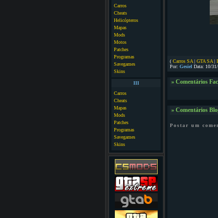
Carros
Cheats
Helicópteros
Mapas
Mods
Motos
Patches
Programas
(
Carros SA
|
GTA SA
|
Savegames
Por:
Gesiel
Data: 10/31
Skins
» Comentários Fa
III
Carros
Cheats
Mapas
» Comentários Blo
Mods
Patches
Postar um come
Programas
Savegames
Skins