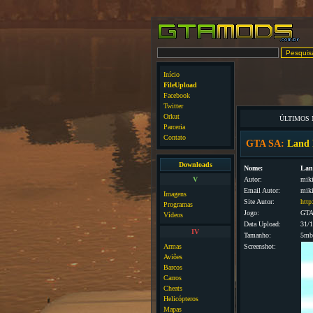
Início
FileUpload
Facebook
Twitter
Orkut
ÚLTIMOS
Parceria
Contato
GTA SA:
Land 
Downloads
Nome:
Lan
V
Autor:
mik
Email Autor:
mik
Imagens
Site Autor:
http
Programas
Jogo:
GTA
Vídeos
Data Upload:
31/
IV
Tamanho:
5mb
Armas
Screenshot:
Aviões
Barcos
Carros
Cheats
Helicópteros
Mapas