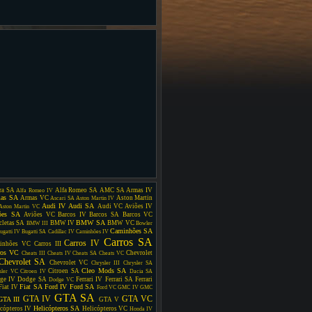
ra SA
Alfa Romeo SA
AMC SA
Armas IV
Alfa Romeo IV
as SA
Armas VC
Aston Martin
Ascari SA
Aston Martin IV
Audi IV
Audi SA
Audi VC
Aviões IV
Aston Martin VC
ões SA
Aviões VC
Barcos IV
Barcos SA
Barcos VC
BMW SA
cletas SA
BMW IV
BMW VC
BMW III
Bowler
Caminhões SA
ugatti IV
Bugatti SA
Cadillac IV
Caminhões IV
Carros SA
Carros IV
inhões VC
Carros III
ros VC
Chevrolet
Cheats III
Cheats IV
Cheats SA
Cheats VC
Chevrolet SA
Chevrolet VC
Chrysler III
Chrysler SA
Cleo Mods SA
Citroen SA
sler VC
Citroen IV
Dacia SA
ge IV
Dodge SA
Ferrari IV
Ferrari SA
Ferrari
Dodge VC
Fiat SA
Ford IV
Ford SA
Fiat IV
Ford VC
GMC IV
GMC
GTA SA
GTA IV
GTA VC
GTA III
GTA V
Helicópteros SA
cópteros IV
Helicópteros VC
Honda IV