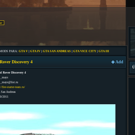
 MODS PARA:
GTA V
|
GTA IV
|
GTA SAN ANDREAS
|
GTA VICE CITY
|
GTA III
Rover Discovery 4
Add
Ú
d Rover Discovery 4
i_mays
i_mays@list.ru
://fire-starter-team.ru/
 San Andreas
10/2011