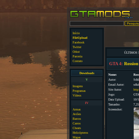
Início
FileUpload
Facebook
Twitter
Orkut
ÚLTIMOS
Parceria
Contato
GTA 4:
Rossion
Downloads
Nome:
Ros
V
Autor:
Sdk
Email Autor:
sdkd
Imagens
Site Autor:
http
Programas
Jogo:
GTA
Vídeos
Data Upload:
10/
IV
Tamanho:
7,2
Armas
Screenshot:
Aviões
Barcos
Carros
Cheats
Helicópteros
Mapas