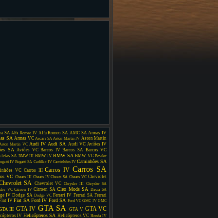
ra SA
Alfa Romeo SA
AMC SA
Armas IV
Alfa Romeo IV
as SA
Armas VC
Aston Martin
Ascari SA
Aston Martin IV
Audi IV
Audi SA
Audi VC
Aviões IV
Aston Martin VC
ões SA
Aviões VC
Barcos IV
Barcos SA
Barcos VC
BMW SA
cletas SA
BMW IV
BMW VC
BMW III
Bowler
Caminhões SA
ugatti IV
Bugatti SA
Cadillac IV
Caminhões IV
Carros SA
Carros IV
inhões VC
Carros III
ros VC
Chevrolet
Cheats III
Cheats IV
Cheats SA
Cheats VC
Chevrolet SA
Chevrolet VC
Chrysler III
Chrysler SA
Cleo Mods SA
Citroen SA
sler VC
Citroen IV
Dacia SA
ge IV
Dodge SA
Ferrari IV
Ferrari SA
Ferrari
Dodge VC
Fiat SA
Ford IV
Ford SA
Fiat IV
Ford VC
GMC IV
GMC
GTA SA
GTA IV
GTA VC
GTA III
GTA V
Helicópteros SA
cópteros IV
Helicópteros VC
Honda IV