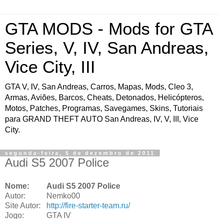
GTA MODS - Mods for GTA
Series, V, IV, San Andreas,
Vice City, III
GTA V, IV, San Andreas, Carros, Mapas, Mods, Cleo 3,
Armas, Aviões, Barcos, Cheats, Detonados, Helicópteros,
Motos, Patches, Programas, Savegames, Skins, Tutoriais
para GRAND THEFT AUTO San Andreas, IV, V, III, Vice
City.
segunda-feira, 5 de dezembro de 2011
Audi S5 2007 Police
Nome:
Audi S5 2007 Police
Autor:
Nemko00
Site Autor:
http://fire-starter-team.ru/
Jogo:
GTA IV