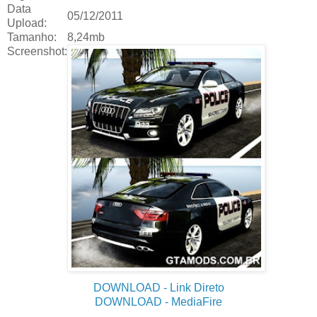
Data
05/12/2011
Upload:
Tamanho:
8,24mb
Screenshot:
DOWNLOAD
- Link Direto
DOWNLOAD
- MediaFire