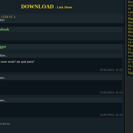
Hon
DOWNLOAD
Infin
- Link Direto
SA
Lam
VC
C
|
GTA VC
)
Map
2012
Maz
Mer
Mit
cebook
Mo
Nis
Paga
SA
Pol
gger
SA
Pro
isse...
Sale
Sem 
 esses mods? em qual pasta?
IV
SA
SA
07/01/2014, 15:23
Vo
se...
m
21/01/2014, 22:15
se...
m
21/01/2014, 22:16
ntário