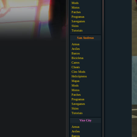
Mods
Motos
Patches
Programas
Savegames
Skins
Tutoriais
San Andreas
Armas
Aviões
Barcos
Bicicletas
Carros
Cheats
Cleo Mods
Helicópteros
Mapas
Mods
Motos
Patches
Programas
Savegames
Skins
Tutoriais
Vice City
Armas
Aviões
Barcos