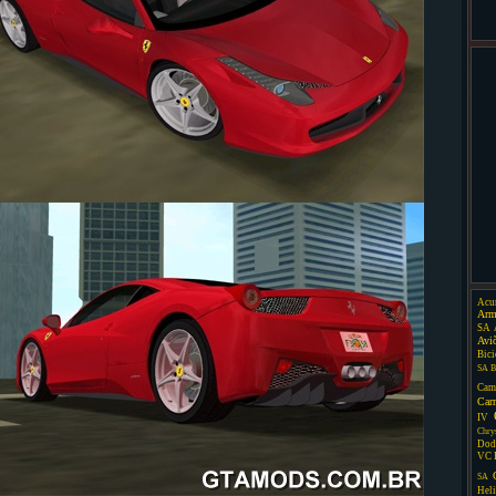
Acu
Arm
SA
Avi
Bici
SA
B
Cam
Car
IV
Chry
Dod
VC
SA
Heli