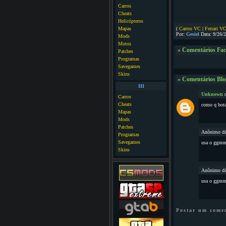
Carros
Cheats
Helicópteros
Mapas
(
Carros VC
|
Ferrari V
Por:
Gesiel
Data: 9/26/
Mods
Motos
» Comentários Fa
Patches
Programas
Savegames
Skins
» Comentários Blo
III
Unknown
d
Carros
Cheats
como q bota
Mapas
Mods
Patches
Anônimo dis
Programas
Savegames
usa o ggm
Skins
Anônimo dis
usa o ggm
Postar um come