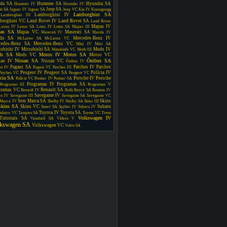
da SA
Hummer SA
Hyundai SA
Hummer IV
Hyundai IV
Jeep SA
iti SA
Jaguar IV
Jaguar SA
Jeep VC
Kia IV
Koenigsegg
Lamborghini SA
Lamborghini IV
Lamborghini III
borghini VC
Land Rover IV
Land Rover SA
Land Rover
Mapas IV
Lexus IV
Lexus SA
Lotus IV
Lotus SA
Mapas III
as SA
Mapas VC
Maserati SA
Maserati IV
Mazda IV
da SA
Mercedes-Benz IV
McLaren SA
McLaren VC
cedes-Benz SA
Mercedes-Benz VC
Mini IV
Mini SA
subishi IV
Mitsubishi SA
Mods IV
Mitsubishi VC
Mods III
ds SA
Motos IV
Motos SA
Mods VC
Motos VC
Nissan SA
Ônibus SA
san IV
Nissan VC
Ônibus IV
Pagani SA
Patches IV
Patches
ni IV
Pagani VC
Patches III
Peugeot IV
Peugeot SA
Polícia IV
Patches VC
Peugeot VC
ícia SA
Porsche IV
Porsche
Polícia VC
Pontiac IV
Pontiac SA
Programas IV
Programas SA
Programas III
Programas V
gramas VC
Renault SA
Renault IV
Rolls Royce SA
Rossion IV
Savegame IV
en IV
Savegame III
Savegame SA
Savegame VC
Sem Marca SA
Skins
Marca IV
Shelby IV
Shelby SA
Skins III
Skins SA
Skins VC
Subaru
Smart SA
Spyker IV
Subaru IV
Toyota IV
Toyota SA
Subaru VC
Tanques SA
Toyota VC
Trens
Volkswagen IV
Tutoriais SA
Vauxhall SA
Vídeos V
lkswagen SA
Volkswagen VC
Volvo SA