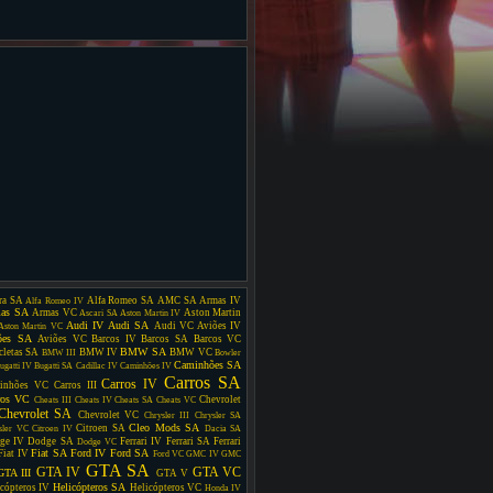
ra SA
Alfa Romeo SA
AMC SA
Armas IV
Alfa Romeo IV
as SA
Armas VC
Aston Martin
Ascari SA
Aston Martin IV
Audi IV
Audi SA
Audi VC
Aviões IV
Aston Martin VC
ões SA
Aviões VC
Barcos IV
Barcos SA
Barcos VC
BMW SA
cletas SA
BMW IV
BMW VC
BMW III
Bowler
Caminhões SA
ugatti IV
Bugatti SA
Cadillac IV
Caminhões IV
Carros SA
Carros IV
inhões VC
Carros III
ros VC
Chevrolet
Cheats III
Cheats IV
Cheats SA
Cheats VC
Chevrolet SA
Chevrolet VC
Chrysler III
Chrysler SA
Cleo Mods SA
Citroen SA
sler VC
Citroen IV
Dacia SA
ge IV
Dodge SA
Ferrari IV
Ferrari SA
Ferrari
Dodge VC
Fiat SA
Ford IV
Ford SA
Fiat IV
Ford VC
GMC IV
GMC
GTA SA
GTA IV
GTA VC
GTA III
GTA V
Helicópteros SA
cópteros IV
Helicópteros VC
Honda IV