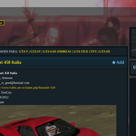
 MODS PARA:
GTA V
|
GTA IV
|
GTA SAN ANDREAS
|
GTA VICE CITY
|
GTA III
i 458 Italia
Add
Ú
ari 458 Italia
, firestone
6_is_good@hotmail.com
://www.twbbs.net.tw/index.php?forumId=104
 ViceCity
09/2012
1mb