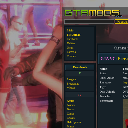
Início
FileUpload
Facebook
Twitter
Orkut
ÚLTIMOS
Parceria
Contato
GTA VC:
Ferrar
Downloads
Nome:
Ferr
V
Autor:
Sean
Email Autor:
ae8
Imagens
Site Autor:
http
Programas
Jogo:
GTA
Vídeos
Data Upload:
26/
IV
Tamanho:
4,5
Armas
Screenshot:
Aviões
Barcos
Carros
Cheats
Helicópteros
Mapas