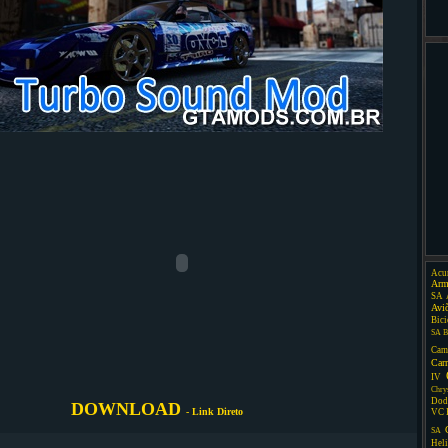
Acu
Arm
SA
Avi
Bici
SA
B
Cam
Car
IV
Chry
Dod
DOWNLOAD
- Link Direto
VC
SA
Heli