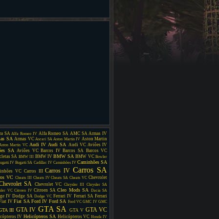
ra SA
Alfa Romeo SA
AMC SA
Armas IV
Alfa Romeo IV
as SA
Armas VC
Aston Martin
Ascari SA
Aston Martin IV
Audi IV
Audi SA
Audi VC
Aviões IV
Aston Martin VC
ões SA
Aviões VC
Barcos IV
Barcos SA
Barcos VC
BMW SA
cletas SA
BMW IV
BMW VC
BMW III
Bowler
Caminhões SA
ugatti IV
Bugatti SA
Cadillac IV
Caminhões IV
Carros SA
Carros IV
inhões VC
Carros III
ros VC
Chevrolet
Cheats III
Cheats IV
Cheats SA
Cheats VC
Chevrolet SA
Chevrolet VC
Chrysler III
Chrysler SA
Cleo Mods SA
Citroen SA
sler VC
Citroen IV
Dacia SA
ge IV
Dodge SA
Ferrari IV
Ferrari SA
Ferrari
Dodge VC
Fiat SA
Ford IV
Ford SA
Fiat IV
Ford VC
GMC IV
GMC
GTA SA
GTA IV
GTA VC
GTA III
GTA V
Helicópteros SA
cópteros IV
Helicópteros VC
Honda IV