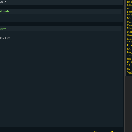
/2012
Hon
Infin
SA
cebook
Lam
VC
Map
Maz
Mer
gger
Mit
Mo
Nis
ntário
Paga
SA
Pol
SA
Pro
Sale
Sem 
IV
SA
SA
Vo