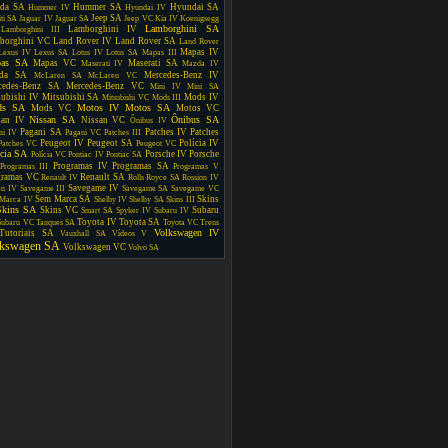
da SA
Hummer SA
Hyundai SA
Hummer IV
Hyundai IV
Jeep SA
iti SA
Jaguar IV
Jaguar SA
Jeep VC
Kia IV
Koenigsegg
Lamborghini SA
Lamborghini IV
Lamborghini III
borghini VC
Land Rover IV
Land Rover SA
Land Rover
Mapas IV
Lexus IV
Lexus SA
Lotus IV
Lotus SA
Mapas III
as SA
Mapas VC
Maserati SA
Maserati IV
Mazda IV
da SA
Mercedes-Benz IV
McLaren SA
McLaren VC
cedes-Benz SA
Mercedes-Benz VC
Mini IV
Mini SA
subishi IV
Mitsubishi SA
Mods IV
Mitsubishi VC
Mods III
ds SA
Motos IV
Motos SA
Mods VC
Motos VC
Nissan SA
Ônibus SA
san IV
Nissan VC
Ônibus IV
Pagani SA
Patches IV
Patches
ni IV
Pagani VC
Patches III
Peugeot IV
Peugeot SA
Polícia IV
Patches VC
Peugeot VC
ícia SA
Porsche IV
Porsche
Polícia VC
Pontiac IV
Pontiac SA
Programas IV
Programas SA
Programas III
Programas V
gramas VC
Renault SA
Renault IV
Rolls Royce SA
Rossion IV
Savegame IV
en IV
Savegame III
Savegame SA
Savegame VC
Sem Marca SA
Skins
Marca IV
Shelby IV
Shelby SA
Skins III
Skins SA
Skins VC
Subaru
Smart SA
Spyker IV
Subaru IV
Toyota IV
Toyota SA
Subaru VC
Tanques SA
Toyota VC
Trens
Volkswagen IV
Tutoriais SA
Vauxhall SA
Vídeos V
lkswagen SA
Volkswagen VC
Volvo SA