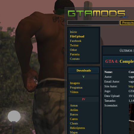
Início
FileUpload
Facebook
Twitter
Orkut
ÚLTIMOS
Parceria
Contato
GTA 4:
Comple
Downloads
Nome:
Com
V
Autor:
vage
Email Autor:
vage
Imagens
Site Autor:
http
Programas
Jogo:
GTA
Vídeos
Data Upload:
19/
IV
Tamanho:
1,1
Armas
Screenshot:
Aviões
Barcos
Carros
Cheats
Helicópteros
Mapas