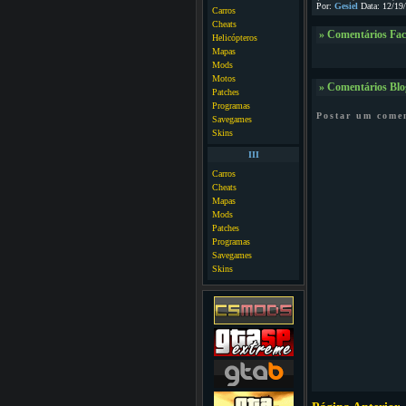
Por:
Gesiel
Data: 12/19
Carros
Cheats
» Comentários Fa
Helicópteros
Mapas
Mods
Motos
» Comentários Blo
Patches
Programas
Postar um come
Savegames
Skins
III
Carros
Cheats
Mapas
Mods
Patches
Programas
Savegames
Skins