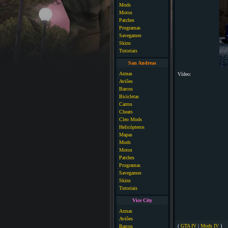
Mods
Motos
Patches
Programas
Savegames
Skins
Tutoriais
San Andreas
Armas
Vídeo:
Aviões
Barcos
Bicicletas
Carros
Cheats
Cleo Mods
Helicópteros
Mapas
Mods
Motos
Patches
Programas
Savegames
Skins
Tutoriais
Vice City
Armas
Aviões
(
GTA IV
|
Mods IV
)
Barcos