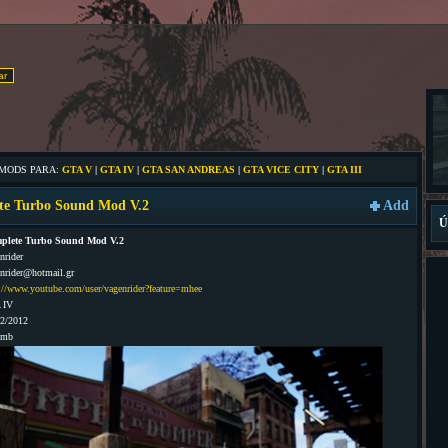
 MODS PARA:
GTA V
|
GTA IV
|
GTA SAN ANDREAS
|
GTA VICE CITY
|
GTA III
te Turbo Sound Mod V.2
Add
Ú
plete Turbo Sound Mod V.2
nrider
nrider@hotmail.gr
://www.youtube.com/user/vagenrider?feature=mhee
 IV
12/2012
4mb