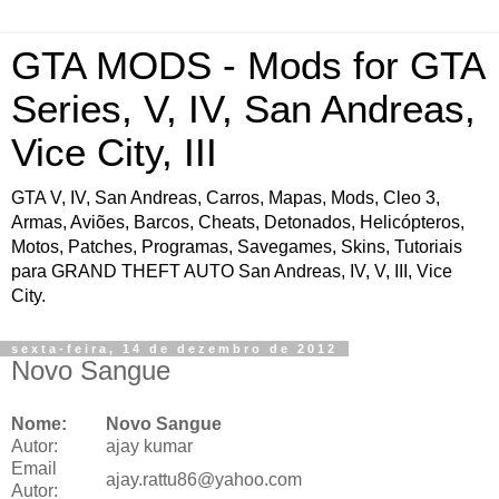
GTA MODS - Mods for GTA
Series, V, IV, San Andreas,
Vice City, III
GTA V, IV, San Andreas, Carros, Mapas, Mods, Cleo 3,
Armas, Aviões, Barcos, Cheats, Detonados, Helicópteros,
Motos, Patches, Programas, Savegames, Skins, Tutoriais
para GRAND THEFT AUTO San Andreas, IV, V, III, Vice
City.
sexta-feira, 14 de dezembro de 2012
Novo Sangue
Nome:
Novo Sangue
Autor:
ajay kumar
Email
ajay.rattu86@yahoo.com
Autor: