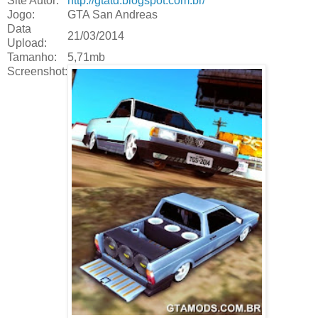
Site Autor:
http://gtatd.blogspot.com.br/
Jogo:
GTA San Andreas
Data
21/03/2014
Upload:
Tamanho:
5,71mb
Screenshot: