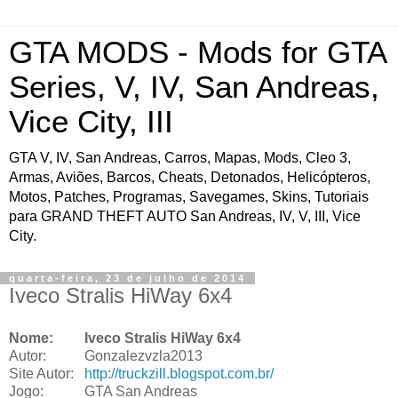
GTA MODS - Mods for GTA
Series, V, IV, San Andreas,
Vice City, III
GTA V, IV, San Andreas, Carros, Mapas, Mods, Cleo 3,
Armas, Aviões, Barcos, Cheats, Detonados, Helicópteros,
Motos, Patches, Programas, Savegames, Skins, Tutoriais
para GRAND THEFT AUTO San Andreas, IV, V, III, Vice
City.
quarta-feira, 23 de julho de 2014
Iveco Stralis HiWay 6x4
Nome:
Iveco Stralis HiWay 6x4
Autor:
Gonzalezvzla2013
Site Autor:
http://truckzill.blogspot.com.br/
Jogo:
GTA San Andreas