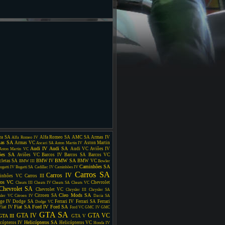
ra SA
Alfa Romeo SA
AMC SA
Armas IV
Alfa Romeo IV
as SA
Armas VC
Aston Martin
Ascari SA
Aston Martin IV
Audi IV
Audi SA
Audi VC
Aviões IV
Aston Martin VC
ões SA
Aviões VC
Barcos IV
Barcos SA
Barcos VC
BMW SA
cletas SA
BMW IV
BMW VC
BMW III
Bowler
Caminhões SA
ugatti IV
Bugatti SA
Cadillac IV
Caminhões IV
Carros SA
Carros IV
inhões VC
Carros III
ros VC
Chevrolet
Cheats III
Cheats IV
Cheats SA
Cheats VC
Chevrolet SA
Chevrolet VC
Chrysler III
Chrysler SA
Cleo Mods SA
Citroen SA
sler VC
Citroen IV
Dacia SA
ge IV
Dodge SA
Ferrari IV
Ferrari SA
Ferrari
Dodge VC
Fiat SA
Ford IV
Ford SA
Fiat IV
Ford VC
GMC IV
GMC
GTA SA
GTA IV
GTA VC
GTA III
GTA V
Helicópteros SA
cópteros IV
Helicópteros VC
Honda IV