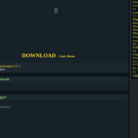
Hon
Infin
SA
Lam
VC
Map
Maz
Mer
Mit
Mo
Nis
Paga
SA
Pol
SA
DOWNLOAD
Pro
- Link Direto
Sale
Sem 
IV
amborghini IV
)
SA
2014
SA
Vo
cebook
gger
ntário