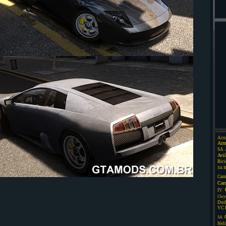
Acu
Arm
SA
Avi
Bici
SA
B
Cam
Car
IV
Chry
Dod
VC
SA
Heli