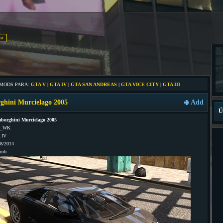
 MODS PARA:
GTA V
|
GTA IV
|
GTA SAN ANDREAS
|
GTA VICE CITY
|
GTA III
hini Murcielago 2005
Add
Ú
borghini Murcielago 2005
l_WK
 IV
08/2014
1mb