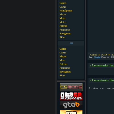
Carros
Cheats
Helicópteros
Mapas
Mods
Motos
Patches
Programas
Savegames
Skins
III
Carros
Cheats
(
Carros IV
|
GTA IV
|
L
Mapas
Por:
Gesiel
Data: 8/12/
Mods
Patches
» Comentários Fa
Programas
Savegames
Skins
» Comentários Blo
Postar um come