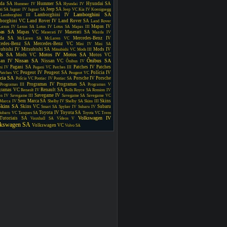
da SA
Hummer SA
Hyundai SA
Hummer IV
Hyundai IV
Jeep SA
iti SA
Jaguar IV
Jaguar SA
Jeep VC
Kia IV
Koenigsegg
Lamborghini SA
Lamborghini IV
Lamborghini III
borghini VC
Land Rover IV
Land Rover SA
Land Rover
Mapas IV
Lexus IV
Lexus SA
Lotus IV
Lotus SA
Mapas III
as SA
Mapas VC
Maserati SA
Maserati IV
Mazda IV
da SA
Mercedes-Benz IV
McLaren SA
McLaren VC
cedes-Benz SA
Mercedes-Benz VC
Mini IV
Mini SA
subishi IV
Mitsubishi SA
Mods IV
Mitsubishi VC
Mods III
ds SA
Motos IV
Motos SA
Mods VC
Motos VC
Nissan SA
Ônibus SA
san IV
Nissan VC
Ônibus IV
Pagani SA
Patches IV
Patches
ni IV
Pagani VC
Patches III
Peugeot IV
Peugeot SA
Polícia IV
Patches VC
Peugeot VC
ícia SA
Porsche IV
Porsche
Polícia VC
Pontiac IV
Pontiac SA
Programas IV
Programas SA
Programas III
Programas V
gramas VC
Renault SA
Renault IV
Rolls Royce SA
Rossion IV
Savegame IV
en IV
Savegame III
Savegame SA
Savegame VC
Sem Marca SA
Skins
Marca IV
Shelby IV
Shelby SA
Skins III
Skins SA
Skins VC
Subaru
Smart SA
Spyker IV
Subaru IV
Toyota IV
Toyota SA
Subaru VC
Tanques SA
Toyota VC
Trens
Volkswagen IV
Tutoriais SA
Vauxhall SA
Vídeos V
lkswagen SA
Volkswagen VC
Volvo SA