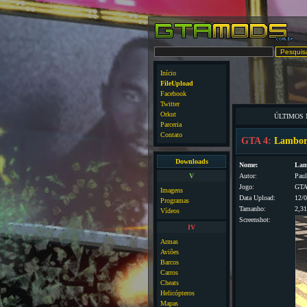
Início
FileUpload
Facebook
Twitter
Orkut
ÚLTIMOS
Parceria
Contato
GTA 4:
Lamborg
Downloads
Nome:
Lam
V
Autor:
Pau
Jogo:
GTA
Imagens
Data Upload:
12/
Programas
Tamanho:
2,3
Vídeos
Screenshot:
IV
Armas
Aviões
Barcos
Carros
Cheats
Helicópteros
Mapas