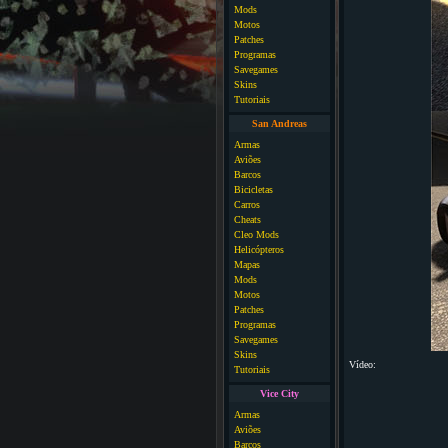
Mods
Motos
Patches
Programas
Savegames
Skins
Tutoriais
San Andreas
Armas
Aviões
Barcos
Bicicletas
Carros
Cheats
Cleo Mods
Helicópteros
Mapas
Mods
Motos
Patches
Programas
Savegames
Skins
Vídeo:
Tutoriais
Vice City
Armas
Aviões
Barcos